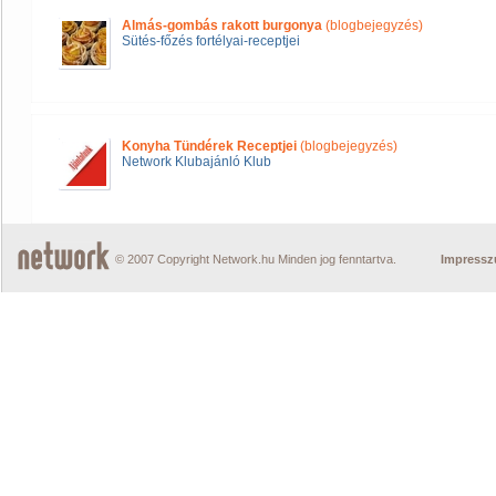
Almás-gombás rakott burgonya
(blogbejegyzés)
Sütés-főzés fortélyai-receptjei
Konyha Tündérek Receptjei
(blogbejegyzés)
Network Klubajánló Klub
© 2007 Copyright Network.hu Minden jog fenntartva.
Impress