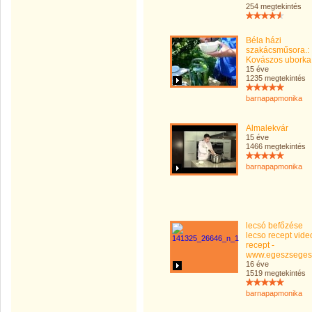
254 megtekintés
Béla házi
szakácsműsora.:
Kovászos uborka
15 éve
1235 megtekintés
barnapapmonika
Almalekvár
15 éve
1466 megtekintés
barnapapmonika
lecsó befőzése
lecso recept vide
recept -
www.egeszseges
16 éve
1519 megtekintés
barnapapmonika