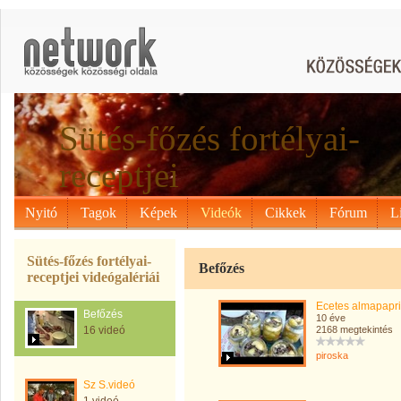
Sütés-főzés fortélyai-
receptjei
Nyitó
Tagok
Képek
Videók
Cikkek
Fórum
L
Sütés-főzés fortélyai-
Befőzés
receptjei videógalériái
Ecetes almapapr
Befőzés
10 éve
16 videó
2168 megtekintés
piroska
Sz S.videó