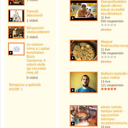
1 videó
Elengedhetetlen
tippek otthoni
lekvár és befőtt
Paleolit
készítéséhez!
étkezésről
11 éve
1 videó
550 megtekintés
Illéspanzió-
piroska
Vadászétterem
2 videó
Magyar
Az oldalon
Bodzaszörp rece
Anna a Laptop
11 éve
konyhában
796 megtekintés
Búza
Sándorral. A
piroska
videót védik
így nézzétek
meg ott.
Befőzés tartósító
0 videó
cukor nélkül
13 éve
Böngéssz a galériák
121 megtekintés
között!
almás szilvás
fahéjas lekvár -
egyszerűen
mennyei -
receptverseny.hu
15 éve