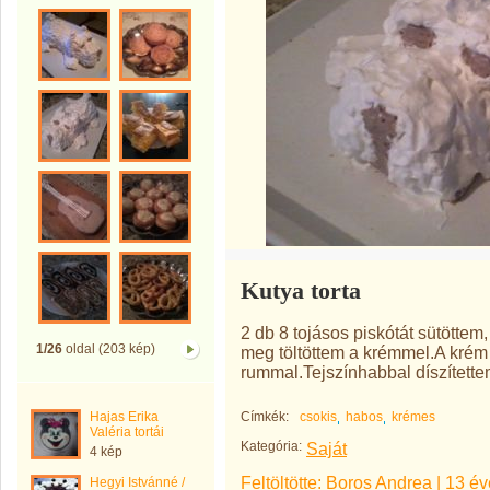
Kutya torta
2 db 8 tojásos piskótát sütöttem
1/26
oldal (203 kép)
meg töltöttem a krémmel.A krém 
rummal.Tejszínhabbal díszítette
Hajas Erika
Címkék:
csokis
habos
krémes
Valéria tortái
Kategória:
Saját
4 kép
Feltöltötte:
Boros Andrea
|
13 év
Hegyi Istvánné /