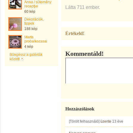
Anna / sütemény
receptjei
Látta 711 ember.
60 kép
Dekorációk,
tippek
188 kép
Értékeld!
Marta
probalkozasai
4 kép
Kommentáld!
Böngéssz a galériák
között!
Hozzászólások
[Törölt felhasználó]
üzente
13 éve