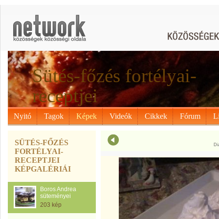
Sütés-főzés fortélyai-
receptjei
Nyitó
Tagok
Képek
Videók
Cikkek
Fórum
L
SÜTÉS-FŐZÉS
Di
FORTÉLYAI-
RECEPTJEI
KÉPGALÉRIÁI
Boros Andrea
süteményei
203 kép