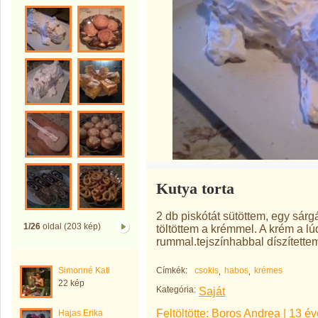
Kutya torta
2 db piskótát sütöttem, egy sár
1/26
oldal (203 kép)
töltöttem a krémmel. A krém a lú
rummal.tejszínhabbal díszítette
Simonné Kati
Címkék:
csokis
habos
krémes
22 kép
Kategória:
Saját
Feltöltötte:
Boros Andrea
|
13 év
Hajas Erika