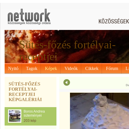
Sütés-főzés fortélyai-
receptjei
Nyitó
Tagok
Képek
Videók
Cikkek
Fórum
L
SÜTÉS-FŐZÉS
Di
FORTÉLYAI-
RECEPTJEI
KÉPGALÉRIÁI
Boros Andrea
süteményei
203 kép