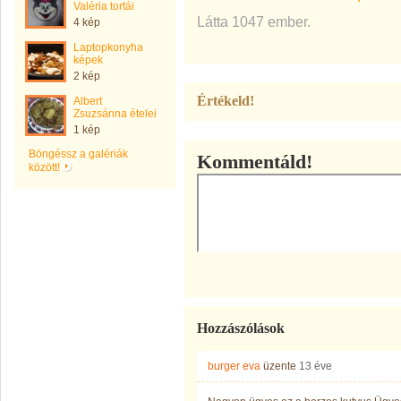
Valéria tortái
Látta 1047 ember.
4 kép
Laptopkonyha
képek
2 kép
Értékeld!
Albert
Zsuzsánna ételei
1 kép
Böngéssz a galériák
Kommentáld!
között!
Hozzászólások
burger eva
üzente
13 éve