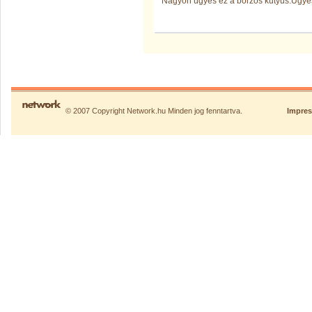
Nagyon ügyes ez a borzos kutyus.Ügy
© 2007 Copyright Network.hu Minden jog fenntartva.
Impre