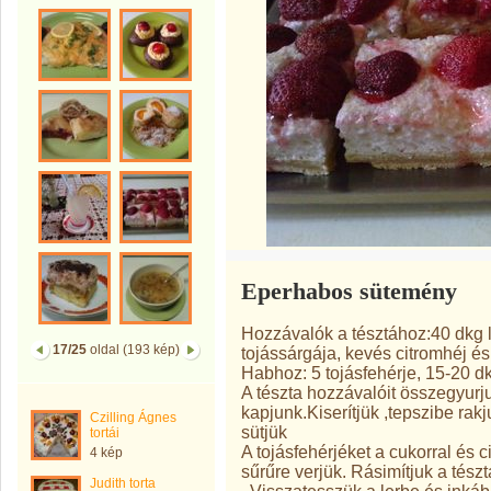
Eperhabos sütemény
Hozzávalók a tésztához:40 dkg l
17/25
oldal (193 kép)
tojássárgája, kevés citromhéj és
Habhoz: 5 tojásfehérje, 15-20 dk
A tészta hozzávalóit összegyurjuk
kapjunk.Kiserítjük ,tepszibe ra
Czilling Ágnes
sütjük
tortái
A tojásfehérjéket a cukorral és c
4 kép
sűrűre verjük. Rásimítjuk a tész
Judith torta