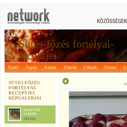
Sütés-főzés fortélyai-
receptjei
Nyitó
Tagok
Képek
Videók
Cikkek
Fórum
L
SÜTÉS-FŐZÉS
Di
FORTÉLYAI-
RECEPTJEI
KÉPGALÉRIÁI
Burger Éva
receptjei
193 kép