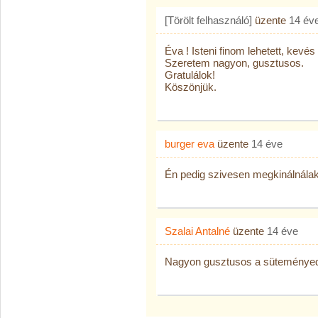
[Törölt felhasználó]
üzente
14 év
Éva ! Isteni finom lehetett, kevés 
Szeretem nagyon, gusztusos.
Gratulálok!
Köszönjük.
burger eva
üzente
14 éve
Én pedig szivesen megkinálnálak
Szalai Antalné
üzente
14 éve
Nagyon gusztusos a süteményed,