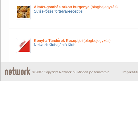
Almás-gombás rakott burgonya
(blogbejegyzés)
Sütés-főzés fortélyai-receptjei
Konyha Tündérek Receptjei
(blogbejegyzés)
Network Klubajánló Klub
© 2007 Copyright Network.hu Minden jog fenntartva.
Impress