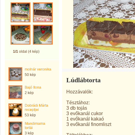
1/1
oldal (4 kép)
molnár veronika
50 kép
Lúdlábtorta
Bajó Ilona
Hozzávalók:
2 kép
Tésztához:
Dobrádi Márta
3 db tojás
receptjei
3 evőkanál cukor
53 kép
1 evőkanál kakaó
Mandimama
3 evőkanál finomliszt
tortái
3 kép