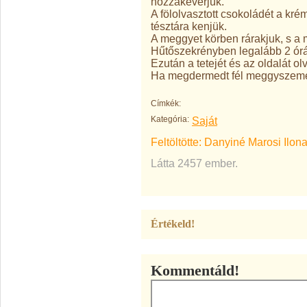
hozzákeverjük.
A fölolvasztott csokoládét a kré
tésztára kenjük.
A meggyet körben rárakjuk, s a
Hűtőszekrényben legalább 2 órát
Ezután a tetejét és az oldalát o
Ha megdermedt fél meggyszemek
Címkék:
Kategória:
Saját
Feltöltötte:
Danyiné Marosi Ilon
Látta 2457 ember.
Értékeld!
Kommentáld!