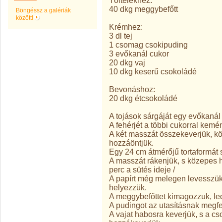
Töltelékhez:
40 dkg meggybefőtt
Böngéssz a galériák
között!
Krémhez:
3 dl tej
1 csomag csokipuding
3 evőkanál cukor
20 dkg vaj
10 dkg keserű csokoládé
Bevonáshoz:
20 dkg étcsokoládé
A tojások sárgáját egy evőkanál
A fehérjét a többi cukorral kemé
A két masszát összekeverjük, kö
hozzáöntjük.
Egy 24 cm átmérőjű tortaformát s
A masszát rákenjük, s közepes 
perc a sütés ideje /
A papírt még melegen levesszük. 
helyezzük.
A meggybefőttet kimagozzuk, le
A pudingot az utasításnak megfe
A vajat habosra keverjük, s a c