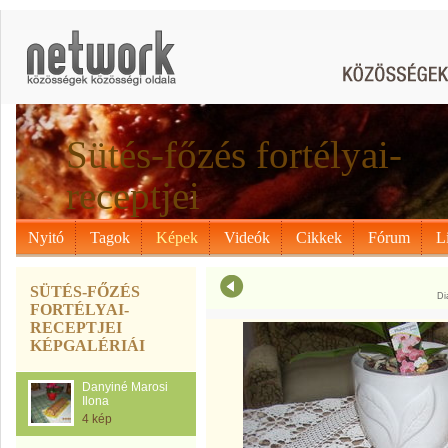
Sütés-főzés fortélyai-
receptjei
Nyitó
Tagok
Képek
Videók
Cikkek
Fórum
L
SÜTÉS-FŐZÉS
Di
FORTÉLYAI-
RECEPTJEI
KÉPGALÉRIÁI
Danyiné Marosi
Ilona
4 kép