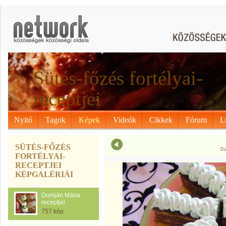
Sütés-főzés fortélyai-
receptjei
Nyitó
Tagok
Képek
Videók
Cikkek
Fórum
L
SÜTÉS-FŐZÉS
Di
FORTÉLYAI-
RECEPTJEI
KÉPGALÉRIÁI
Domján Mária
receptjei
757 kép