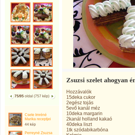
Zsuzsi szelet ahogyan é
Hozzávalók
75/95
oldal (757 kép)
15deka cukor
2egész tojás
5evő kanál méz
10deka margarin
Csete Imréné
2kanál holland kakaó
Marika receptjei
40deka liszt
44 kép
1tk szódabikarbóna
Perreyné Zsuzsa