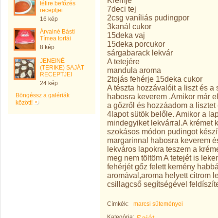
Krémje
télire befőzés
7deci tej
receptjei
2csg vaníliás pudingpor
16 kép
3kanál cukor
Árvainé Básti
15deka vaj
Tímea tortái
15deka porcukor
8 kép
sárgabarack lekvár
A tetejére
JENEINÉ
(TERIKE) SAJÁT
mandula aroma
RECEPTJEI
2tojás fehérje 15deka cukor
24 kép
A tészta hozzávalóit a liszt és a
Böngéssz a galériák
habosra keverem .Amikor már e
között!
a gőzről és hozzáadom a liszte
4lapot sütök belőle. Amikor a 
mindegyiket lekvárral.A krémet k
szokásos módon pudingot készít
margarinnal habosra keverem és
lekváros lapokra teszem a kréme
meg nem töltöm A tetejét is lek
fehérjét gőz felett kemény habb
aromával,aroma helyett citrom l
csillagcső segítségével feldísz
Címkék:
marcsi süteményei
Kategória: