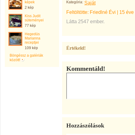
képek
Kategória:
Saját
2 kép
Feltöltötte:
Friedlné Évi
|
15 éve
Kiss Judit
süteményei
Látta 2547 ember.
77 kép
Hegedüs
Marianna
receptjei
Értékeld!
109 kép
Böngéssz a galériák
között!
Kommentáld!
Hozzászólások