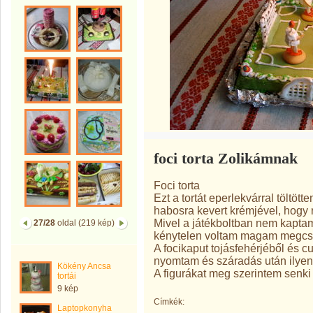
foci torta Zolikámnak
Foci torta
Ezt a tortát eperlekvárral töltö
habosra kevert krémjével, hogy r
Mivel a játékboltban nem kaptam
27/28
oldal (219 kép)
kénytelen voltam magam megcsiná
A focikaput tojásfehérjéből és cu
nyomtam és száradás után ilyen jó
Kökény Ancsa
A figurákat meg szerintem senki
tortái
9 kép
Címkék:
Laptopkonyha