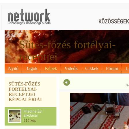
Sütés-főzés fortélyai-
receptjei
Nyitó
Tagok
Képek
Videók
Cikkek
Fórum
L
SÜTÉS-FŐZÉS
Di
FORTÉLYAI-
RECEPTJEI
KÉPGALÉRIÁI
Friedlné Évi
alkotásai
219 kép