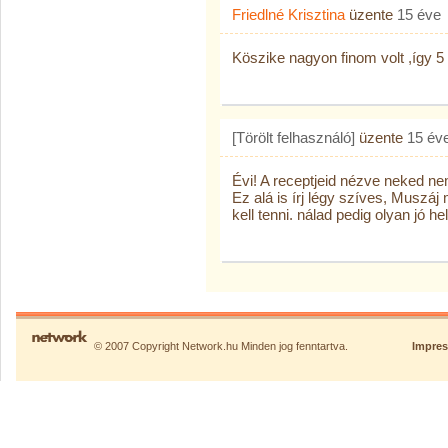
Friedlné Krisztina
üzente
15 éve
Köszike nagyon finom volt ,így 5 c
[Törölt felhasználó]
üzente
15 év
Évi! A receptjeid nézve neked ne
Ez alá is írj légy szíves, Muszá
kell tenni. nálad pedig olyan jó h
© 2007 Copyright Network.hu Minden jog fenntartva.
Impre