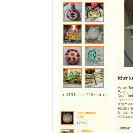
fehér k
Fehér "tor
Ez végül 
27/28
oldal (219 kép)
Darált ke
Ezeket ös
tettem de
Azután rá
A masni f
Nagy Ibolya
zöldség r
tortái
30 kép
Címkék:
Jutkatorta