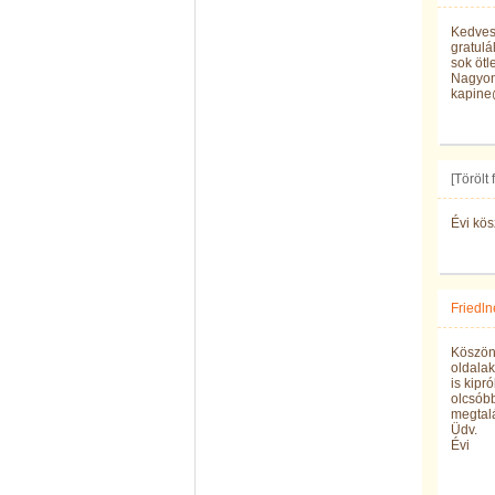
Kedves 
gratulá
sok ötl
Nagyon 
kapine@
[Törölt
Évi kös
Friedln
Köszönö
oldala
is kipr
olcsóbb
megtalá
Üdv.
Évi