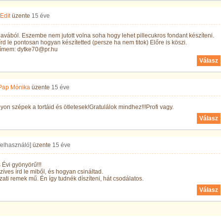
Edit
üzente
15 éve
 javából. Eszembe nem jutott volna soha hogy lehet pillecukros fondant készíteni.
írd le pontosan hogyan készítetted (persze ha nem titok) Előre is köszi.
címem: dytke70@pr.hu
Válasz
Pap Mónika
üzente
15 éve
yon szépek a tortáid és ötletesek!Gratulálok mindhez!!!Profi vagy.
Válasz
 felhasználó]
üzente
15 éve
Évi gyönyörű!!!
íves írd le miből, és hogyan csináltad.
ati remek mű. Én így tudnék díszíteni, hát csodálatos.
Válasz