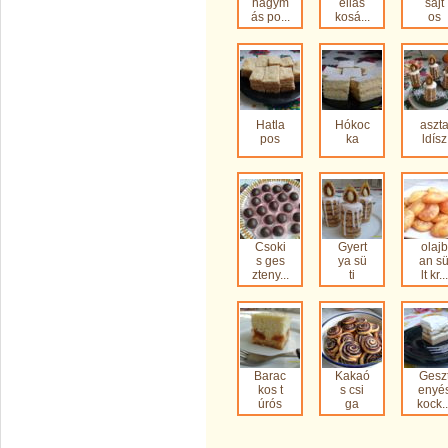
hagym
ellás
sajt
ás po...
kosá...
os
Hatla
Hókoc
aszt
pos
ka
ldísz
Csoki
Gyert
olajb
s ges
ya sü
an s
zteny...
ti
lt kr...
Barac
Kakaó
Gesz
kos t
s csi
enyé
úrós
ga
kock..