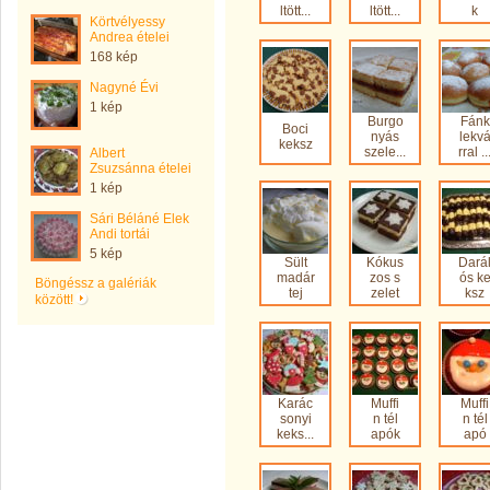
ltött...
ltött...
k
Körtvélyessy
Andrea ételei
168 kép
Nagyné Évi
1 kép
Burgo
Fánk
Boci
nyás
lekv
keksz
szele...
rral ..
Albert
Zsuzsánna ételei
1 kép
Sári Béláné Elek
Andi tortái
5 kép
Sült
Kókus
Dará
madár
zos s
ós k
Böngéssz a galériák
tej
zelet
ksz
között!
Karác
Muffi
Muffi
sonyi
n tél
n tél
keks...
apók
apó