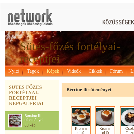
Sütés-főzés fortélyai-
receptjei
Nyitó
Tagok
Képek
Videók
Cikkek
Fórum
L
SÜTÉS-FŐZÉS
Bérciné Ili süteményei
FORTÉLYAI-
RECEPTJEI
KÉPGALÉRIÁI
Bérciné Ili
süteményei
63 kép
Krémm
Krémm
Csok
el tö
el tö
fész