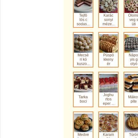
Tejfö
Karác
Ólom
lös c
sonyi
veg 
sodas...
méze...
üti
Mecsé
Püspö
Nápo
ri kó
kkeny
yis g
kuszo...
ér
olyó
Joghu
Tarka
Máko
rtos
boci
pite
eper ...
Medve
Karam
Túró