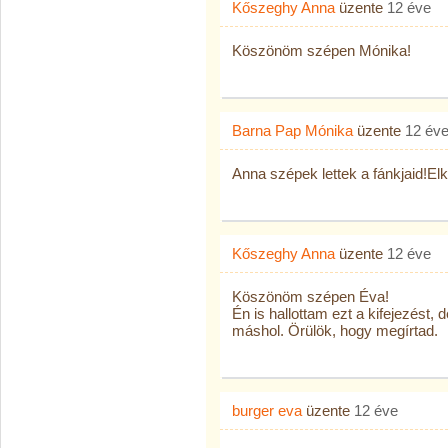
Kőszeghy Anna
üzente
12 éve
Köszönöm szépen Mónika!
Barna Pap Mónika
üzente
12 év
Anna szépek lettek a fánkjaid!El
Kőszeghy Anna
üzente
12 éve
Köszönöm szépen Éva!
Én is hallottam ezt a kifejezést,
máshol. Örülök, hogy megírtad.
burger eva
üzente
12 éve