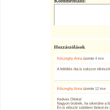
Kommentáld!
Hozzászólások
Kőszeghy Anna
üzente
4 éve
A feltöltés óta is sokszor elkészí
Kőszeghy Anna
üzente
12 éve
Kedves Olinka!
Nagyon örülnék, ha sikerülne a f
Én is először sütöttem fánkot és i