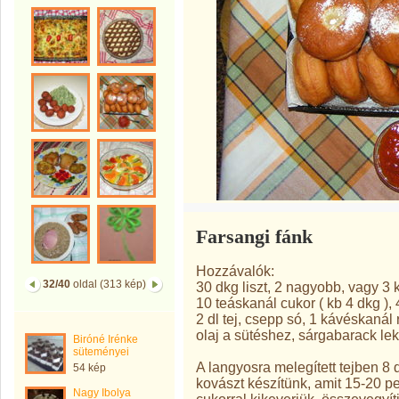
Farsangi fánk
Hozzávalók:
32/40
oldal (313 kép)
30 dkg liszt, 2 nagyobb, vagy 3 k
10 teáskanál cukor ( kb 4 dkg ),
2 dl tej, csepp só, 1 kávéskanál 
olaj a sütéshez, sárgabarack lek
Biróné Irénke
süteményei
A langyosra melegített tejben 8 d
54 kép
kovászt készítünk, amit 15-20 pe
Nagy Ibolya