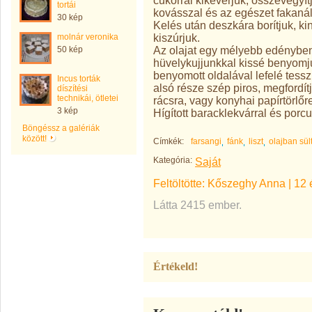
cukorral kikeverjük, összevegyítjü
tortái
kovásszal és az egészet fakanál
30 kép
Kelés után deszkára borítjuk, k
kiszúrjuk.
molnár veronika
Az olajat egy mélyebb edényben f
50 kép
hüvelykujjunkkal kissé benyomjuk
benyomott oldalával lefelé tessz
Incus torták
alsó része szép piros, megfordít
díszítési
technikái, ötletei
rácsra, vagy konyhai papírtörlő
3 kép
Hígított baracklekvárral és porcuk
Böngéssz a galériák
között!
Címkék:
farsangi
fánk
liszt
olajban sült
Kategória:
Saját
Feltöltötte:
Kőszeghy Anna
|
12 
Látta 2415 ember.
Értékeld!