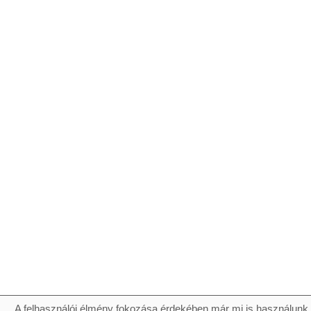
A felhasználói élmény fokozása érdekében már mi is használunk 