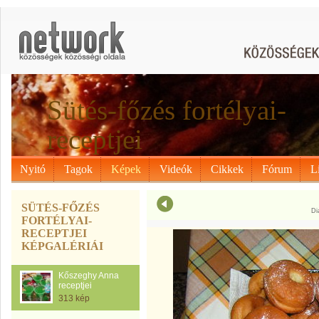
Sütés-főzés fortélyai-
receptjei
Nyitó
Tagok
Képek
Videók
Cikkek
Fórum
L
SÜTÉS-FŐZÉS
Di
FORTÉLYAI-
RECEPTJEI
KÉPGALÉRIÁI
Kőszeghy Anna
receptjei
313 kép