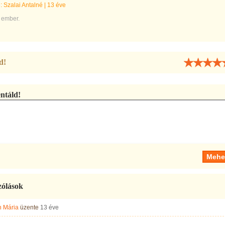
e:
Szalai Antalné
|
13 éve
 ember.
d!
táld!
zólások
 Mária
üzente
13 éve