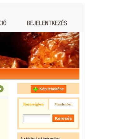
Kép feltöltése
Közösségben
Mindenben
Ez történt a közösségben: