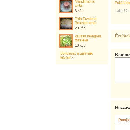
Mandimama
Feltöltött
tortái
3 kép
Látta 774
Tóth Erzsébet
Betuska tortái
29 kép
Értékel
Zsuzsa mangold
főzeléke
10 kép
Böngéssz a galériák
Kommen
között!
Hozzás
Domján