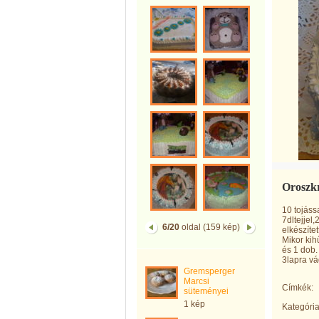
Oroszk
10 tojássa
7dltejjel
6/20
oldal (159 kép)
elkészíte
Mikor kih
és 1 dob.
3lapra vá
Gremsperger
Marcsi
Címkék:
süteményei
1 kép
Kategória