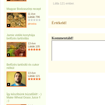
Látta 121 ember.
Magyar Bodzaszörp recept
11 éve
Látták:796
Értékeld!
piroska
Jamie vidéki konyhája
Kommentáld!
befőzés tartósítás
13 éve
Látták:105
Befőzés tartósító és cukor
nélkül
13 éve
Látták:121
Így készítsünk búzafűlét! :- )
Make Wheat Grass Juice !!
;-)