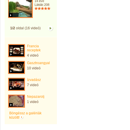
14 éve
Látták:208
1/2
oldal (16 videó)
Francia
receptek
4 videó
Gasztroangyal
10 videó
ízvadász
7 videó
Nepazarolj
1 videó
Böngéssz a galériák
között!