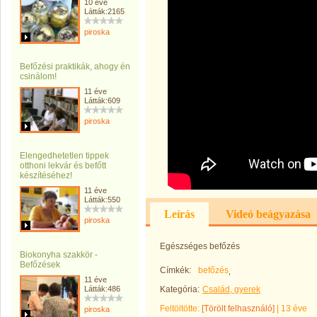
10 éve
Látták:2165
piroska
Befőzési praktikák, ahogy én
csinálom!
11 éve
Látták:609
piroska
Elengedhetetlen tippek
otthoni lekvár és befőtt
készítéséhez!
11 éve
Látták:550
Leírás
Videó beágyazása
piroska
Egészséges befőzés
Biokonyha szakkör -
Befőzések
Címkék:
befőzés
11 éve
Látták:486
Kategória:
Család, gyerek
Feltöltötte:
[Törölt felhasználó]
|
13 éve
piroska