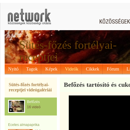
Sütés-főzés fortélyai-
receptjei
Nyitó
Tagok
Képek
Videók
Cikkek
Fórum
L
Befőzés tartósító és cuk
Sütés-főzés fortélyai-
receptjei videógalériái
Befőzés
16 videó
Ecetes almapaprika