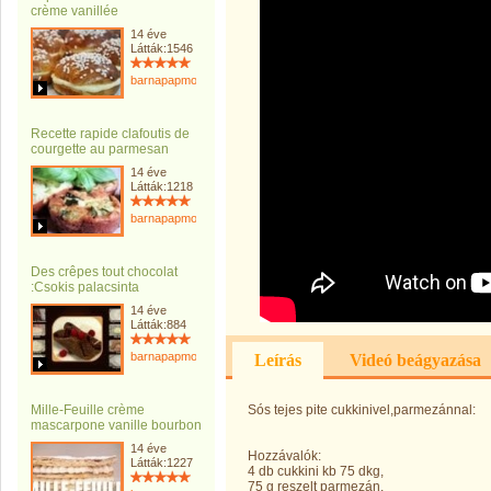
crème vanillée
14 éve
Látták:1546
barnapapmonika
Recette rapide clafoutis de
courgette au parmesan
14 éve
Látták:1218
barnapapmonika
Des crêpes tout chocolat
:Csokis palacsinta
14 éve
Látták:884
barnapapmonika
Leírás
Videó beágyazása
Mille-Feuille crème
Sós tejes pite cukkinivel,parmezánnal:
mascarpone vanille bourbon
14 éve
Hozzávalók:
Látták:1227
4 db cukkini kb 75 dkg,
75 g reszelt parmezán,