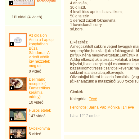
barnapapmonika
4 db tojás,
30 g liszt,
4 levél friss aprított bazsalikom,
50 g tejszín,
1/1
oldal (4 videó)
1 gerezd zúzott fokhagyma,
1 kávéskanál curry,
só,bors.
Az oldalon
Anna a Laptop
Elkészítés:
konyhában
A megtisztított cukkini végeit levágjuk 
Búza
serpenyőbe,hozzáadjuk a fokhagymát, kb 
Sándorral. A
pirítjuk,néha megkevergetjük.Lehúztuk a
videót védik
Addig elkészítjük a tésztát:Felütjük a toj
így nézzétek
tejszínt,lisztet,curryt majd csomómentes
meg ott.
bazsalikomot,reszelt sajtot,elkeverjük m
0 videó
cukkinit is a tésztába,elkeverjük.
Olívaolajjal kikent kis torta formákba (va
Delimano
jó)kanalazunk a masszából.200 fokos süt
receptek (
Fantasztikus
Címkék:
kerámia
edény)
Kategória:
Tévé
10 videó
Feltöltötte:
Barna Pap Mónika
|
14 éve
Húsos ételek
Látta 1217 ember.
147 videó
Okoskonyha
5 videó