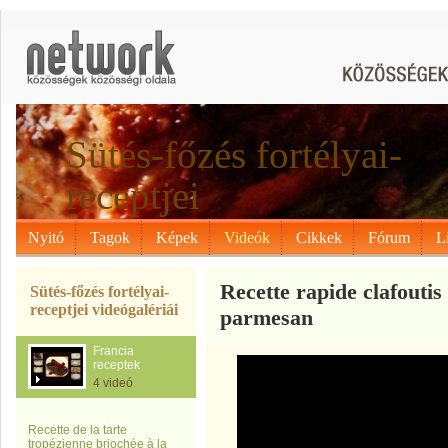
Sütés-főzés fortélyai-
receptjei
Nyitó
Tagok
Képek
Videók
Cikkek
Fórum
L
Recette rapide clafoutis
Sütés-főzés fortélyai-
receptjei videógalériái
parmesan
Francia
receptek
4 videó
Recette de la tarte
tropézienne briochée à la