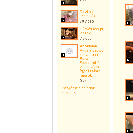
2 videó
Díszítési
technikák
70 videó
Húsvéti recept
videók
7 videó
Az oldalon
Anna a Laptop
konyhában
Búza
Sándorral. A
videót védik
így nézzétek
meg ott.
0 videó
Böngéssz a galériák
között!