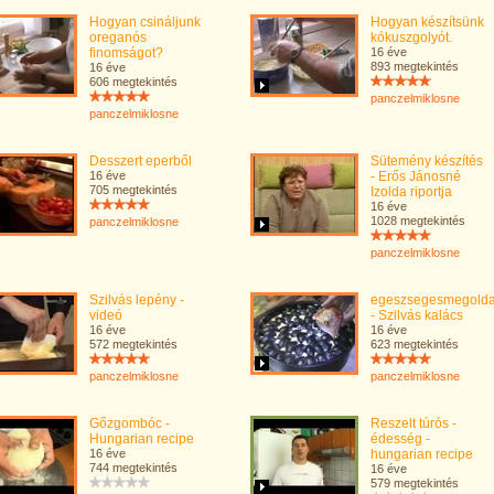
Hogyan csináljunk
Hogyan készítsünk
oreganós
kókuszgolyót.
finomságot?
16 éve
893 megtekintés
16 éve
606 megtekintés
panczelmiklosne
panczelmiklosne
Desszert eperből
Sütemény készítés
16 éve
- Erős Jánosné
705 megtekintés
Izolda riportja
16 éve
1028 megtekintés
panczelmiklosne
panczelmiklosne
Szilvás lepény -
egeszsegesmegolda
videó
- Szilvás kalács
16 éve
16 éve
572 megtekintés
623 megtekintés
panczelmiklosne
panczelmiklosne
Gőzgombóc -
Reszelt túrós -
Hungarian recipe
édesség -
16 éve
hungarian recipe
744 megtekintés
16 éve
579 megtekintés