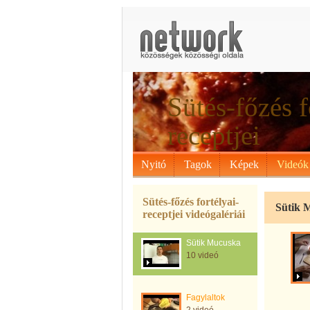
Sütés-főzés f
receptjei
Nyitó
Tagok
Képek
Videók
Sütés-főzés fortélyai-
Sütik 
receptjei videógalériái
Sütik Mucuska
10 videó
Fagylaltok