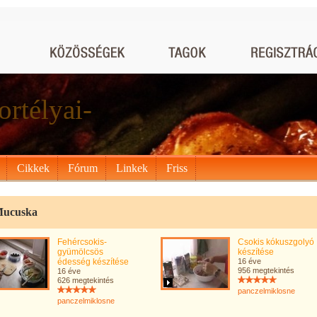
ortélyai-
Cikkek
Fórum
Linkek
Friss
Mucuska
Fehércsokis-
Csokis kókuszgolyó
gyümölcsös
készítése
édesség készítése
16 éve
956 megtekintés
16 éve
626 megtekintés
panczelmiklosne
panczelmiklosne