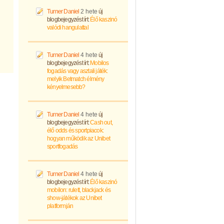
Turner Daniel
2 hete
új
blogbejegyzést írt:
Élő kaszinó
valódi hangulattal
Turner Daniel
4 hete
új
blogbejegyzést írt:
Mobilos
fogadás vagy asztali játék:
melyik Betmatch élmény
kényelmesebb?
Turner Daniel
4 hete
új
blogbejegyzést írt:
Cash out,
élő odds és sportpiacok:
hogyan működik az Unibet
sportfogadás
Turner Daniel
4 hete
új
blogbejegyzést írt:
Élő kaszinó
mobilon: rulett, blackjack és
show-játékok az Unibet
platformján