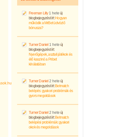
Freeman Lilly
1 hete
új
blogbejegyzést írt:
Hogyan
működik a MrBet üdvözlő
bónusza?
Turner Daniel
1 hete
új
blogbejegyzést írt:
Nyerőgépek, asztali játékok és
élő kaszinó a Pribet
kínálatában
Turner Daniel
2 hete
új
sok.hu
blogbejegyzést írt:
Betmatch
belépés: gyakori problémák és
gyors megoldások
Turner Daniel
2 hete
új
blogbejegyzést írt:
Betmatch
belépési problémák: gyakori
okok és megoldások