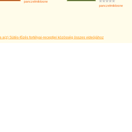
panczelmiklosne
panczelmiklosne
 a(z) Sütés-főzés fortélyai-receptjei közösség összes videójához