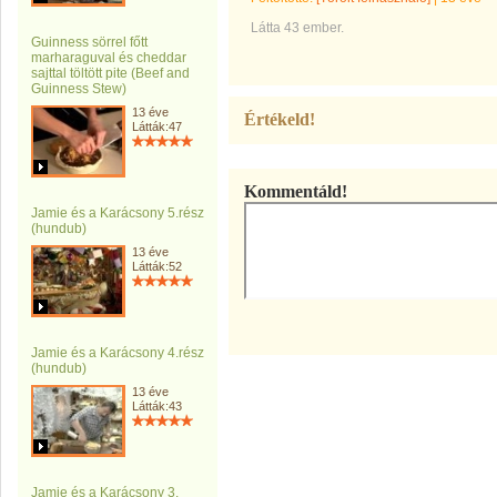
Látta 43 ember.
Guinness sörrel főtt
marharaguval és cheddar
sajttal töltött pite (Beef and
Guinness Stew)
13 éve
Értékeld!
Látták:47
Kommentáld!
Jamie és a Karácsony 5.rész
(hundub)
13 éve
Látták:52
Jamie és a Karácsony 4.rész
(hundub)
13 éve
Látták:43
Jamie és a Karácsony 3.