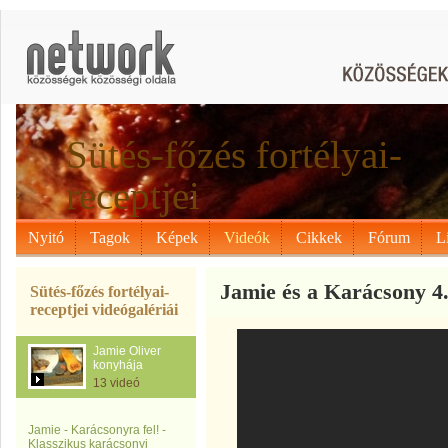
Sütés-főzés fortélyai-
receptjei
Nyitó
Tagok
Képek
Videók
Cikkek
Fórum
L
Jamie és a Karácsony 4
Sütés-főzés fortélyai-
receptjei videógalériái
Jamie Oliver
konyhája
13 videó
Jamie - Karácsonyra fel! -
Klasszikus karácsonyi