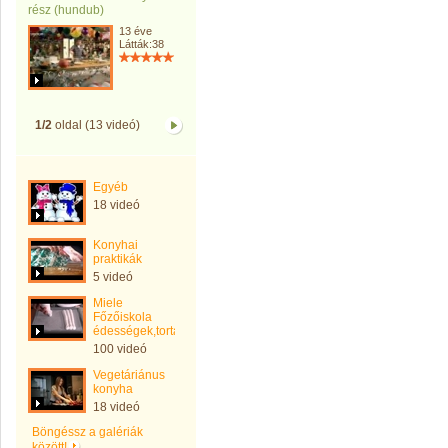
rész (hundub)
13 éve
Látták:38
1/2
oldal (13 videó)
Egyéb
18 videó
Konyhai
praktikák
5 videó
Miele
Főzőiskola
édességek,torták,sósak
100 videó
Vegetáriánus
konyha
18 videó
Böngéssz a galériák
között!