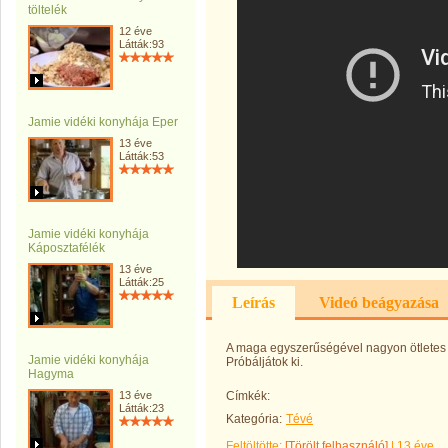
töltelék
12 éve
Látták:93
Jamie vidéki konyhája Eper
13 éve
Látták:53
Jamie vidéki konyhája
Káposztafélék
13 éve
Látták:25
Leírás
Videó beágyazása
A maga egyszerűségével nagyon ötletes k
Jamie vidéki konyhája
Próbáljátok ki.
Hagyma
13 éve
Címkék:
Látták:23
Kategória:
Tévé
Feltöltötte:
[Törölt felhasználó]
|
13 éve