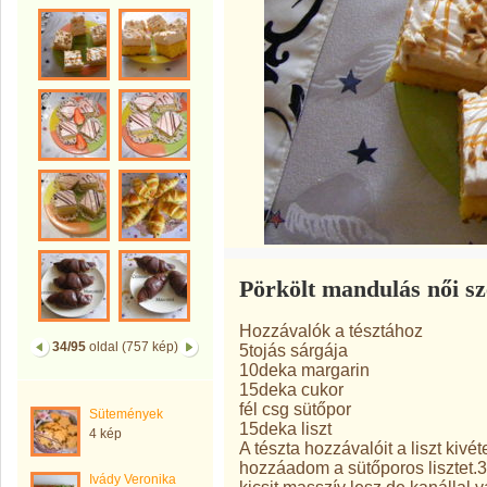
Pörkölt mandulás női sz
Hozzávalók a tésztához
34/95
oldal (757 kép)
5tojás sárgája
10deka margarin
15deka cukor
fél csg sütőpor
Sütemények
15deka liszt
4 kép
A tészta hozzávalóit a liszt kiv
hozzáadom a sütőporos lisztet.3
Ivády Veronika