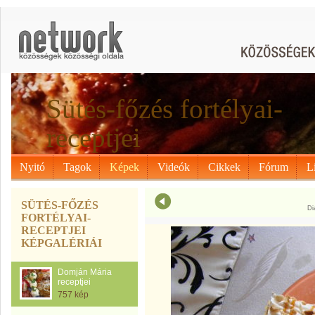
Sütés-főzés fortélyai-
receptjei
Nyitó
Tagok
Képek
Videók
Cikkek
Fórum
L
SÜTÉS-FŐZÉS
Di
FORTÉLYAI-
RECEPTJEI
KÉPGALÉRIÁI
Domján Mária
receptjei
757 kép