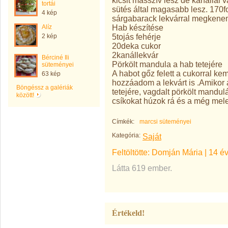
kicsit masszív lesz de kanállal 
tortái
sütés által magasabb lesz. 17
4 kép
sárgabarack lekvárral megkenem 
Hab készítése
Alíz
5tojás fehérje
2 kép
20deka cukor
2kanállekvár
Bérciné Ili
Pörkölt mandula a hab tetejére
süteményei
A habot gőz felett a cukorral 
63 kép
hozzáadom a lekvárt is .Amikor
Böngéssz a galériák
tetejére, vagdalt pörkölt mandulá
között!
csíkokat húzok rá és a még mele
Címkék:
marcsi süteményei
Kategória:
Saját
Feltöltötte:
Domján Mária
|
14 é
Látta 619 ember.
Értékeld!