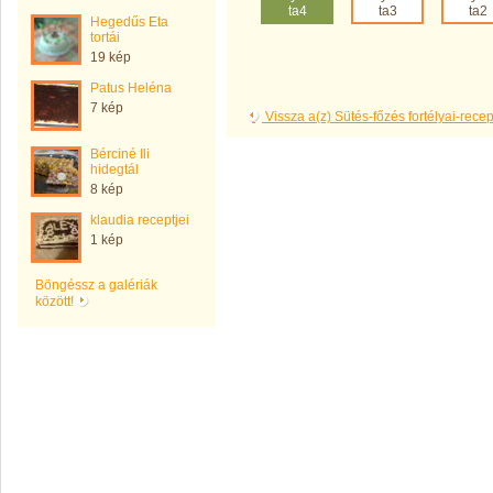
ta4
ta3
ta2
Hegedűs Eta
tortái
19 kép
Patus Heléna
7 kép
Vissza a(z) Sütés-főzés fortélyai-rec
Bérciné Ili
hidegtál
8 kép
klaudia receptjei
1 kép
Böngéssz a galériák
között!