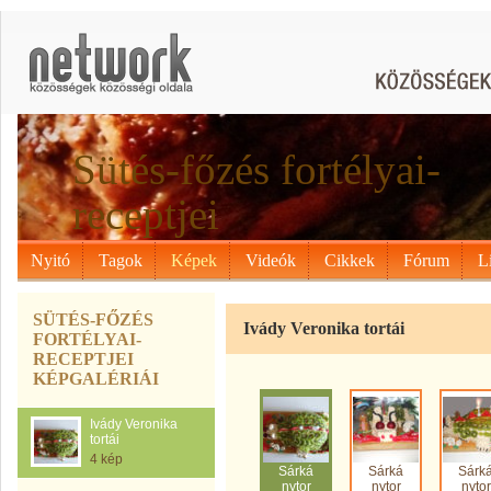
Sütés-főzés fortélyai-
receptjei
Nyitó
Tagok
Képek
Videók
Cikkek
Fórum
L
SÜTÉS-FŐZÉS
Ivády Veronika tortái
FORTÉLYAI-
RECEPTJEI
KÉPGALÉRIÁI
Ivády Veronika
tortái
4 kép
Sárká
Sárká
Sárk
nytor
nytor
nytor