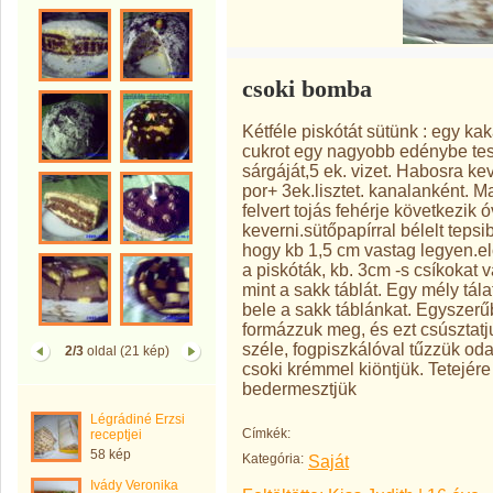
csoki bomba
Kétféle piskótát sütünk : egy kak
cukrot egy nagyobb edénybe tes
sárgáját,5 ek. vizet. Habosra ke
por+ 3ek.lisztet. kanalanként. M
felvert tojás fehérje következik 
keverni.sütőpapírral bélelt teps
hogy kb 1,5 cm vastag legyen.elő
a piskóták, kb. 3cm -s csíkokat 
mint a sakk táblát. Egy mély tála
bele a sakk táblánkat. Egyszerűb
formázzuk meg, és ezt csúsztat
széle, fogpiszkálóval tűzzük oda
2/3
oldal (21 kép)
csoki krémmel kiöntjük. Tetejére
bedermesztjük
Légrádiné Erzsi
Címkék:
receptjei
58 kép
Kategória:
Saját
Ivády Veronika