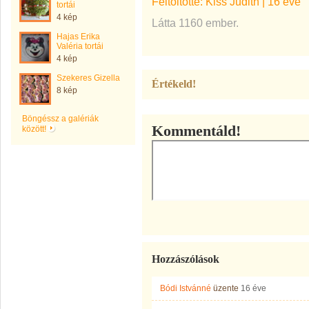
Feltöltötte:
Kiss Judith
|
16 éve
tortái
4 kép
Látta 1160 ember.
Hajas Erika
Valéria tortái
4 kép
Szekeres Gizella
Értékeld!
8 kép
Böngéssz a galériák
Kommentáld!
között!
Hozzászólások
Bódi Istvánné
üzente
16 éve