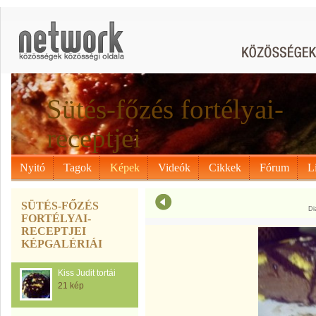
Sütés-főzés fortélyai-
receptjei
Nyitó
Tagok
Képek
Videók
Cikkek
Fórum
L
SÜTÉS-FŐZÉS
Di
FORTÉLYAI-
RECEPTJEI
KÉPGALÉRIÁI
Kiss Judit tortái
21 kép