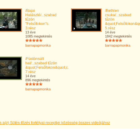
/Bajai
/Bethlen
Halászlé/...szabad
csuka/...szabad
tűzön
tűzön
"Felsőfokon"c.
&quot;Felsőfokon&qu
3.rész
5.rész
13 éve
14 éve
1085 megtekintés
1842 megtekintés
barnapapmonika
barnapapmonika
/Füstönsült
hal/...szabad tűzön
&quot;Felsőfokon&quot;c.
7.rész
14 éve
896 megtekintés
barnapapmonika
 a(z) Sütés-főzés fortélyai-receptjei közösség összes videójához