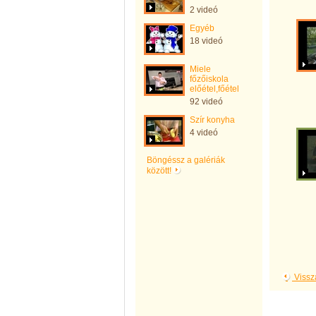
2 videó
Egyéb
18 videó
Miele
főzőiskola
előétel,főétel
92 videó
Szír konyha
4 videó
Böngéssz a galériák
között!
Vissza