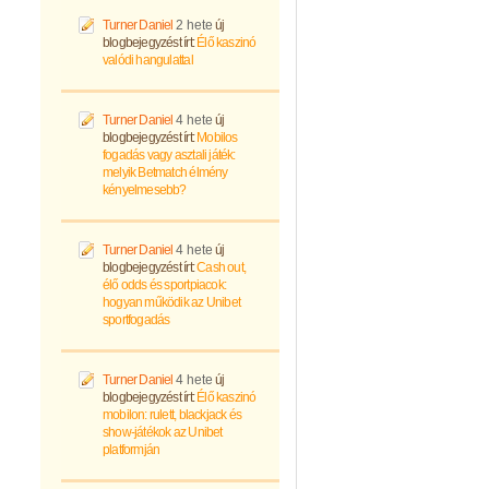
Turner Daniel
2 hete
új
blogbejegyzést írt:
Élő kaszinó
valódi hangulattal
Turner Daniel
4 hete
új
blogbejegyzést írt:
Mobilos
fogadás vagy asztali játék:
melyik Betmatch élmény
kényelmesebb?
Turner Daniel
4 hete
új
blogbejegyzést írt:
Cash out,
élő odds és sportpiacok:
hogyan működik az Unibet
sportfogadás
Turner Daniel
4 hete
új
blogbejegyzést írt:
Élő kaszinó
mobilon: rulett, blackjack és
show-játékok az Unibet
platformján