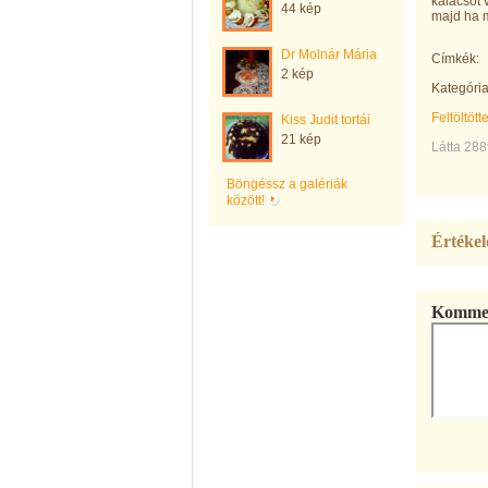
kalácsot 
44 kép
majd ha m
Dr Molnár Mária
Címkék:
2 kép
Kategória
Feltöltött
Kiss Judit tortái
21 kép
Látta 288
Böngéssz a galériák
között!
Értékel
Kommen