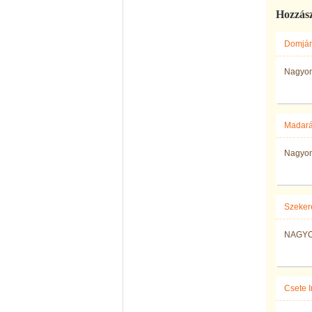
Hozzás
Domján
Nagyon 
Madará
Nagyon 
Szeker
NAGYO
Csete 