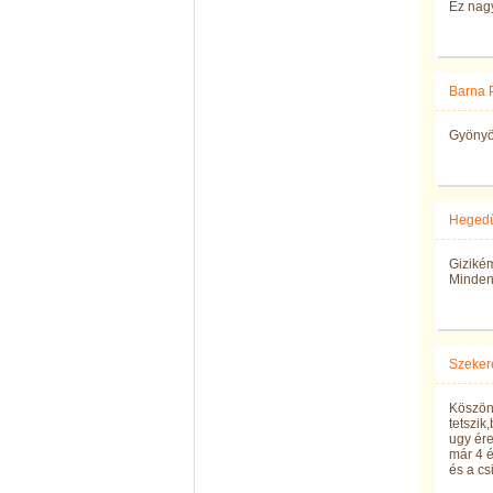
Ez nagy
Barna 
Gyönyör
Hegedű
Gizikém
Minden
Szeker
Köszönö
tetszik
ugy ére
már 4 é
és a cs