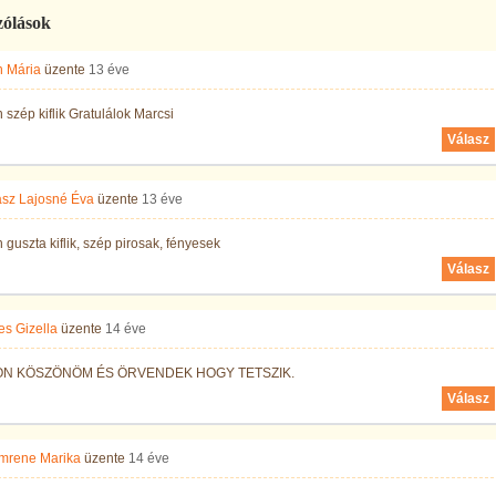
zólások
 Mária
üzente
13 éve
szép kiflik Gratulálok Marcsi
Válasz
sz Lajosné Éva
üzente
13 éve
guszta kiflik, szép pirosak, fényesek
Válasz
es Gizella
üzente
14 éve
N KÖSZÖNÖM ÉS ÖRVENDEK HOGY TETSZIK.
Válasz
Imrene Marika
üzente
14 éve