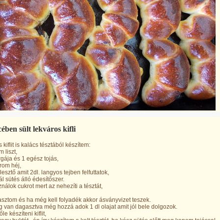
ben sült lekváros kifli
 kiflit is kalács tésztából készítem:
m liszt,
rgája és 1 egész tojás,
trom héj,
esztő amit 2dl. langyos tejben felfuttatok,
l sütés álló édesítőszer.
álok cukrot mert az nehezíti a tésztát,
ztom és ha még kell folyadék akkor ásványvizet teszek.
 van dagasztva még hozzá adok 1 dl olajat amit jól bele dolgozok.
le készíteni kiflit,