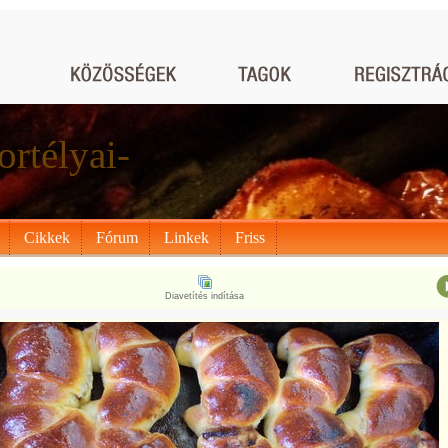
ortélyai-
Cikkek
Fórum
Linkek
Friss
Diavetítés indítása