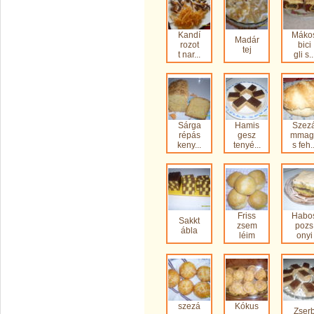
Kandí
Máko
Madár
rozot
bici
tej
t nar...
gli s..
Sárga
Hamis
Szez
répás
gesz
mmag
keny...
tenyé...
s feh..
Friss
Habo
Sakkt
zsem
pozs
ábla
léim
onyi
szezá
Kókus
Zser