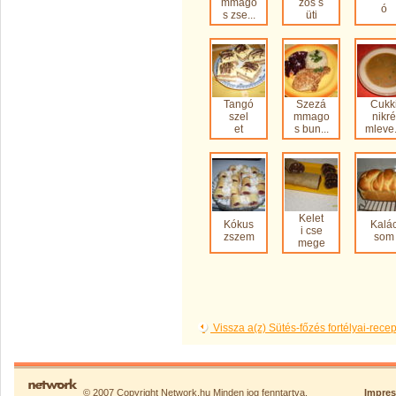
mmago
zos s
ó
s zse...
üti
Tangó
Szezá
Cukk
szel
mmago
nikré
et
s bun...
mleve.
Kelet
Kókus
Kalá
i cse
zszem
som
mege
Vissza a(z) Sütés-főzés fortélyai-rec
© 2007 Copyright Network.hu Minden jog fenntartva.
Impre