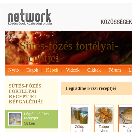
Sütés-főzés fortélyai-
receptjei
Nyitó
Tagok
Képek
Videók
Cikkek
Fórum
L
SÜTÉS-FŐZÉS
Légrádiné Erzsi receptjei
FORTÉLYAI-
RECEPTJEI
KÉPGALÉRIÁI
Légrádiné Erzsi
receptjei
58 kép
Zöldp
Zabpe
Mago
aradi
lyhes
, fok