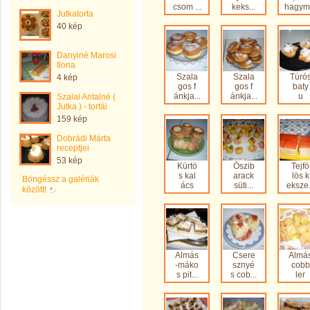
csom ...
keks...
hagym.
Jutkatorta
40 kép
Danyiné Marosi
Ilona
Szala
Szala
Túró
4 kép
gos f
gos f
baty
ánkja...
ánkja...
u
Szalai Antalné (
Jutka ) - tortái
159 kép
Dobrádi Márta
receptjei
53 kép
Kürtö
Őszib
Tejfö
s kal
arack
lös k
Böngéssz a galériák
ács
süti...
eksze.
között!
Almás
Csere
Almá
-máko
sznyé
cobb
s pit...
s cob...
ler