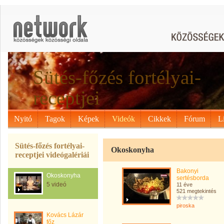
Sütés-főzés fortélyai-
receptjei
Nyitó
Tagok
Képek
Videók
Cikkek
Fórum
L
Sütés-főzés fortélyai-
Okoskonyha
receptjei videógalériái
Bakonyi
Okoskonyha
sertésborda
5 videó
11 éve
521 megtekintés
piroska
Kovács Lázár
főz