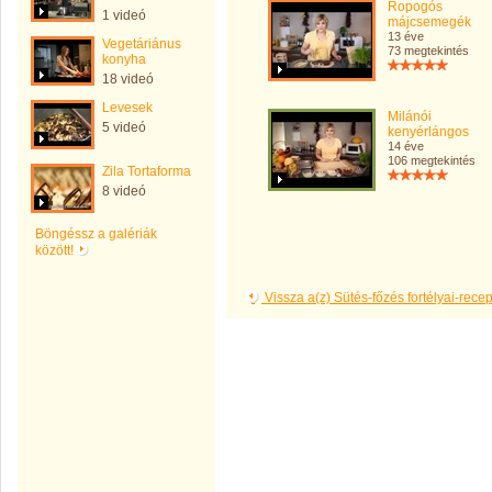
Ropogós
1 videó
májcsemegék
13 éve
Vegetáriánus
73 megtekintés
konyha
18 videó
Levesek
Milánói
5 videó
kenyérlángos
14 éve
106 megtekintés
Zila Tortaforma
8 videó
Böngéssz a galériák
között!
Vissza a(z) Sütés-főzés fortélyai-rece