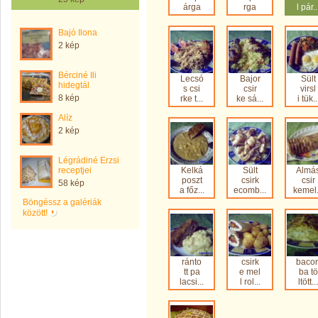
árga
rga
l pár..
Bajó Ilona
2 kép
Bérciné Ili
Lecsó
Bajor
Sült
hidegtál
s csi
csir
virsl
8 kép
rke t...
ke sá...
i tük..
Alíz
2 kép
Légrádiné Erzsi
receptjei
Kelká
Sült
Almá
poszt
csirk
csir
58 kép
a főz...
ecomb...
kemel.
Böngéssz a galériák
között!
ránto
csirk
baco
tt pa
e mel
ba tö
lacsi...
l rol...
ltött...