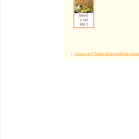
teknő
s sal
áta 1
Vissza a(z) Sütés-főzés fortélyai-rec