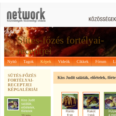
Sütés-főzés fortélyai-
receptjei
Nyitó
Tagok
Képek
Videók
Cikkek
Fórum
L
SÜTÉS-FŐZÉS
Kiss Judit saláták, előételek, főét
FORTÉLYAI-
RECEPTJEI
KÉPGALÉRIÁI
Kiss Judit
saláták,
előételek,
főételek
Ránto
Rakot
Puly
tt sp
t spá
a me
25 kép