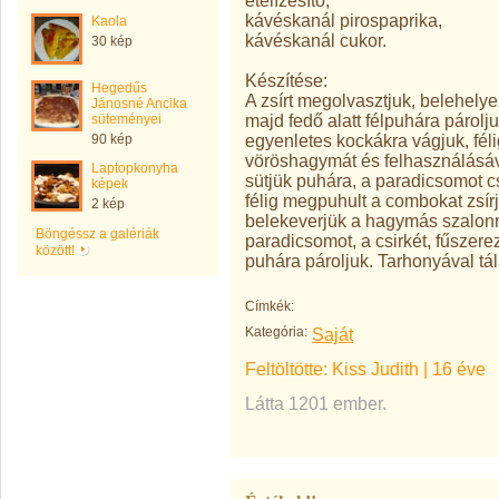
ételízesítő,
kávéskanál pirospaprika,
Kaola
kávéskanál cukor.
30 kép
Készítése:
Hegedűs
A zsírt megolvasztjuk, belehelye
Jánosné Ancika
majd fedő alatt félpuhára párolj
süteményei
egyenletes kockákra vágjuk, fél
90 kép
vöröshagymát és felhasználásáva
Laptopkonyha
sütjük puhára, a paradicsomot c
képek
félig megpuhult a combokat zsírj
2 kép
belekeverjük a hagymás szalonna
Böngéssz a galériák
paradicsomot, a csirkét, fűszerez
között!
puhára pároljuk. Tarhonyával tál
Címkék:
Kategória:
Saját
Feltöltötte:
Kiss Judith
|
16 éve
Látta 1201 ember.