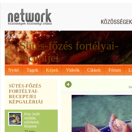
Sütés-főzés fortélyai-
receptjei
Nyitó
Tagok
Képek
Videók
Cikkek
Fórum
L
SÜTÉS-FŐZÉS
Di
FORTÉLYAI-
RECEPTJEI
KÉPGALÉRIÁI
Kiss Judit
saláták,
előételek,
főételek
25 kép