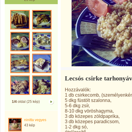
Lecsós csirke tarhonyáv
Hozzávalók:
1 db csirkecomb, (személyenkén
5 dkg füstölt szalonna,
1/4
oldal (25 kép)
5-6 dkg zsír,
8-10 dkg vöröshagyma,
3 db közepes zöldpaprika,
ninitta vegyes
3 db közepes paradicsom,
43 kép
1-2 dkg só,