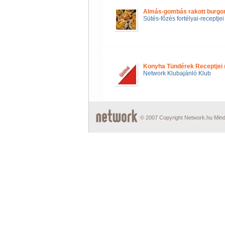
Almás-gombás rakott burgo
Sütés-főzés fortélyai-receptjei
Konyha Tündérek Receptjei
Network Klubajánló Klub
© 2007 Copyright Network.hu Minde