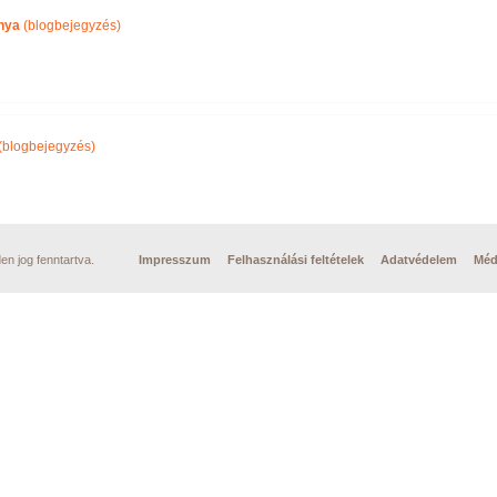
nya
(blogbejegyzés)
(blogbejegyzés)
n jog fenntartva.
Impresszum
Felhasználási feltételek
Adatvédelem
Méd