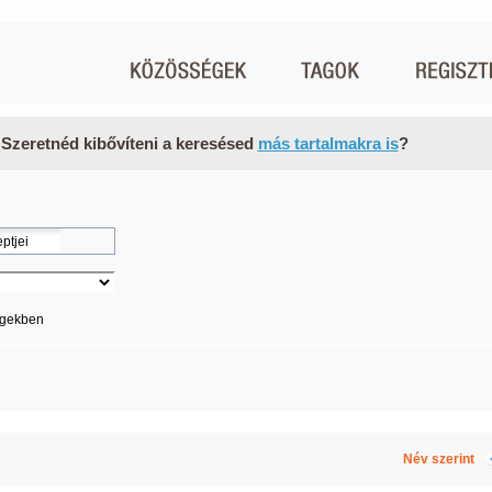
 Szeretnéd kibővíteni a keresésed
más tartalmakra is
?
égekben
Név szerint